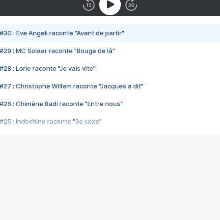
#30 : Eve Angeli raconte "Avant de partir"
#29 : MC Solaar raconte "Bouge de là"
28 : Lorie raconte "Je vais vite"
#27 : Christophe Willem raconte "Jacques a dit"
#26 : Chimène Badi raconte "Entre nous"
#25 : Indochine raconte "3e sexe"
#24 : Zaho raconte "C'est chelou"
#23 : Patrick Bruel raconte "Au café des délices"
#22 : Kyo raconte "Le chemin"
#21 : Nolwenn Leroy raconte "Cassé"
#20 : Patrick Hernandez raconte "Born to be alive"