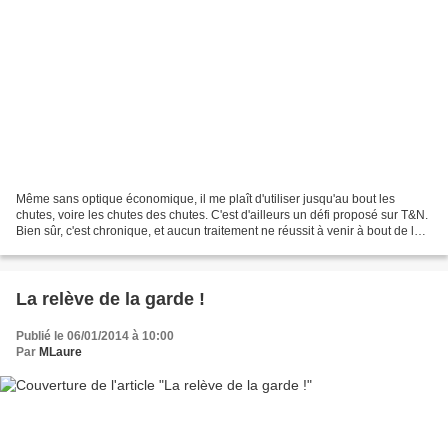
Même sans optique économique, il me plaît d'utiliser jusqu'au bout les
chutes, voire les chutes des chutes. C'est d'ailleurs un défi proposé sur T&N.
Bien sûr, c'est chronique, et aucun traitement ne réussit à venir à bout de la
Rouillite qui tient toujours...
La relève de la garde !
Publié le 06/01/2014 à 10:00
Par
MLaure