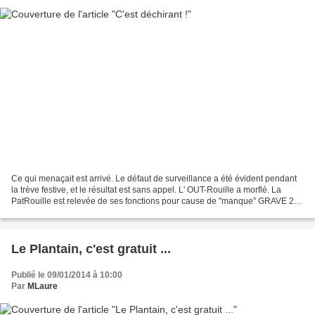
Ce qui menaçait est arrivé. Le défaut de surveillance a été évident pendant
la trève festive, et le résultat est sans appel. L' OUT-Rouille a morflé. La
PatRouille est relevée de ses fonctions pour cause de "manque" GRAVE 2
morceaux qui ne tiennent plus...
Le Plantain, c'est gratuit ...
Publié le 09/01/2014 à 10:00
Par
MLaure