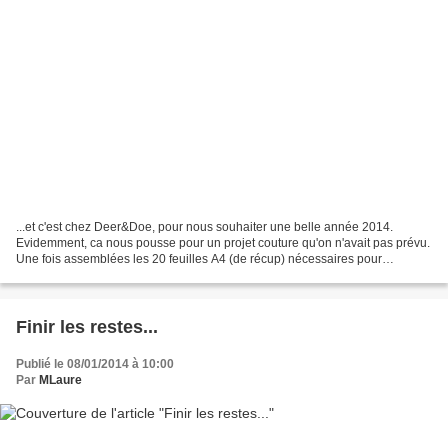
...et c'est chez Deer&Doe, pour nous souhaiter une belle année 2014.
Evidemment, ca nous pousse pour un projet couture qu'on n'avait pas prévu.
Une fois assemblées les 20 feuilles A4 (de récup) nécessaires pour
l'impression du pdf, c'est comme avec les...
Finir les restes...
Publié le 08/01/2014 à 10:00
Par
MLaure