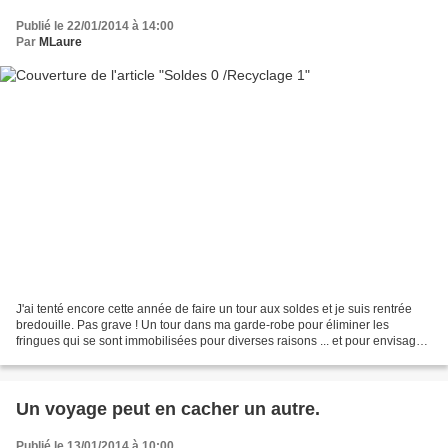
Publié le 22/01/2014 à 14:00
Par
MLaure
J'ai tenté encore cette année de faire un tour aux soldes et je suis rentrée
bredouille. Pas grave ! Un tour dans ma garde-robe pour éliminer les
fringues qui se sont immobilisées pour diverses raisons ... et pour envisager
de l'optimisation. Cett e veste...
Un voyage peut en cacher un autre.
Publié le 13/01/2014 à 10:00