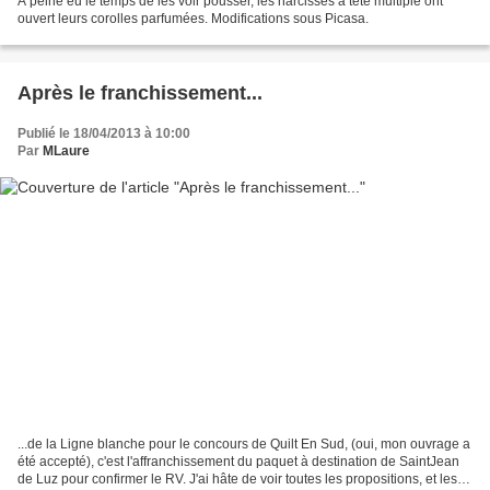
A peine eu le temps de les voir pousser, les narcisses à tête multiple ont
ouvert leurs corolles parfumées. Modifications sous Picasa.
Après le franchissement...
Publié le 18/04/2013 à 10:00
Par
MLaure
...de la Ligne blanche pour le concours de Quilt En Sud, (oui, mon ouvrage a
été accepté), c'est l'affranchissement du paquet à destination de SaintJean
de Luz pour confirmer le RV. J'ai hâte de voir toutes les propositions, et les