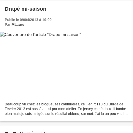
Drapé mi-saison
Publié le 09/04/2013 à 10:00
Par
MLaure
Beaucoup vu chez les blogueuses couturières, ce T-shirt 113 du Burda de
Février 2013 est passé aussi par mon atelier. En jersey chiné doux, il tombe
bien mais je suis mitigée sur le résultat obtenu, sur moi. J'ai lu un peu vite les
explications ( fastoche,...