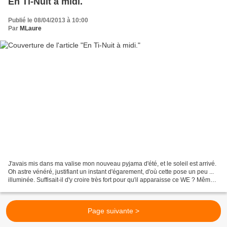
En Ti-Nuit à midi.
Publié le 08/04/2013 à 10:00
Par
MLaure
J'avais mis dans ma valise mon nouveau pyjama d'été, et le soleil est arrivé.
Oh astre vénéré, justifiant un instant d'égarement, d'où cette pose un peu ...
illuminée. Suffisait-il d'y croire très fort pour qu'il apparaisse ce WE ? Même
pas froid. J'ai...
Page suivante >