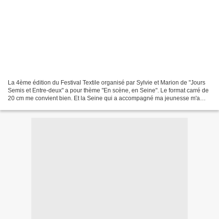
La 4ème édition du Festival Textile organisé par Sylvie et Marion de "Jours
Semis et Entre-deux" a pour thème "En scène, en Seine". Le format carré de
20 cm me convient bien. Et la Seine qui a accompagné ma jeunesse m'a
inspiré une série. Au programme...