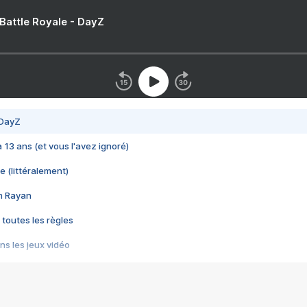
 Battle Royale - DayZ
 DayZ
 a 13 ans (et vous l'avez ignoré)
e (littéralement)
im Rayan
 toutes les règles
s les jeux vidéo
us choquant de Rockstar ? - Le scandale BULLY
e plus moche de Steam