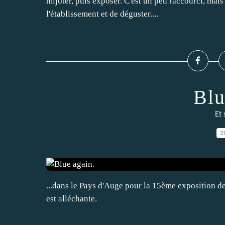
mijoter, puis exposer. C'est un peu raccourci, mais l
l'établissement et de déguster....
Blu
Et 
2
...dans le Pays d'Auge pour la 15ème exposition d
est alléchante.