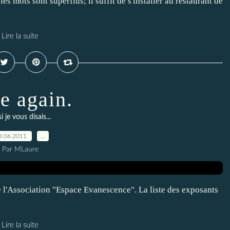
es mots sont superflus; il suffit de s'installer au restaurant de
Lire la suite
e again.
si je vous disais...
8.06.2011
…
Par MLaure
e l'Association "Espace Evanescence". La liste des exposants
Lire la suite