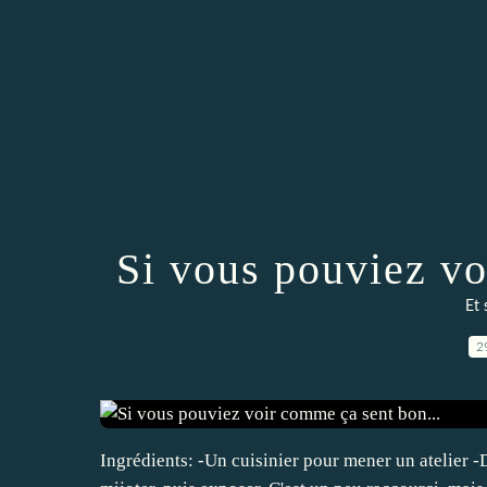
Si vous pouviez vo
Et 
2
Ingrédients: -Un cuisinier pour mener un atelier -D