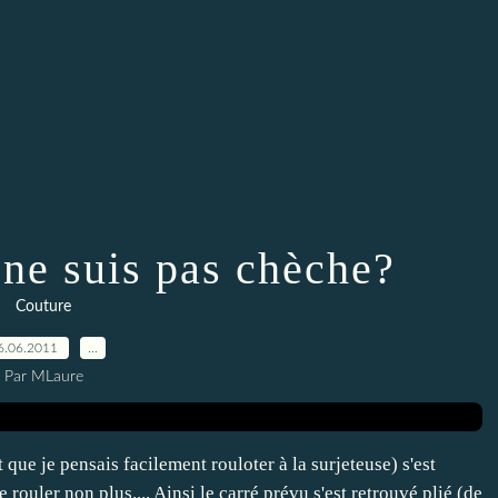
ne suis pas chèche?
Couture
6.06.2011
…
Par MLaure
et que je pensais facilement rouloter à la surjeteuse) s'est
 rouler non plus.... Ainsi le carré prévu s'est retrouvé plié (de