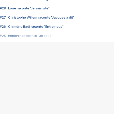
28 : Lorie raconte "Je vais vite"
#27 : Christophe Willem raconte "Jacques a dit"
#26 : Chimène Badi raconte "Entre nous"
#25 : Indochine raconte "3e sexe"
#24 : Zaho raconte "C'est chelou"
#23 : Patrick Bruel raconte "Au café des délices"
#22 : Kyo raconte "Le chemin"
#21 : Nolwenn Leroy raconte "Cassé"
#20 : Patrick Hernandez raconte "Born to be alive"
#19 : Lorie raconte "Près de moi"
#18 : Michael Jones raconte "A nos actes manqués" (avec Jean-Jacque
#17 : Khaled raconte "Aïcha"