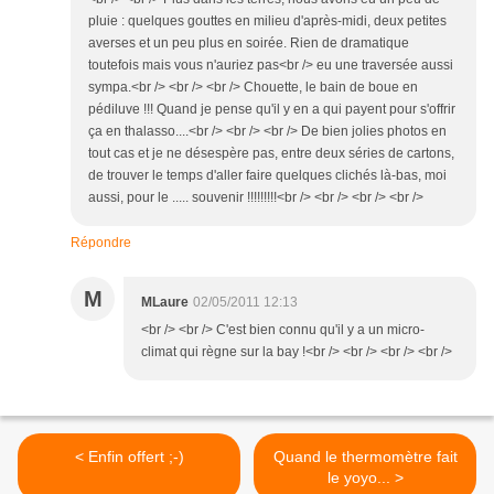
pluie : quelques gouttes en milieu d'après-midi, deux petites
averses et un peu plus en soirée. Rien de dramatique
toutefois mais vous n'auriez pas<br /> eu une traversée aussi
sympa.<br /> <br /> <br /> Chouette, le bain de boue en
pédiluve !!! Quand je pense qu'il y en a qui payent pour s'offrir
ça en thalasso....<br /> <br /> <br /> De bien jolies photos en
tout cas et je ne désespère pas, entre deux séries de cartons,
de trouver le temps d'aller faire quelques clichés là-bas, moi
aussi, pour le ..... souvenir !!!!!!!!!<br /> <br /> <br /> <br />
Répondre
M
MLaure
02/05/2011 12:13
<br /> <br /> C'est bien connu qu'il y a un micro-
climat qui règne sur la bay !<br /> <br /> <br /> <br />
< Enfin offert ;-)
Quand le thermomètre fait
le yoyo... >