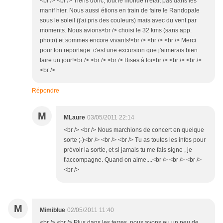
<br /> <br /> Tiens donc, tout le monde n'était pas dans les
manif hier. Nous aussi étions en train de faire le Randopale
sous le soleil (j'ai pris des couleurs) mais avec du vent par
moments. Nous avions<br /> choisi le 32 kms (sans app.
photo) et sommes encore vivants!<br /> <br /> <br /> Merci
pour ton reportage: c'est une excursion que j'aimerais bien
faire un jour!<br /> <br /> <br /> Bises à toi<br /> <br /> <br />
<br />
Répondre
M
MLaure
03/05/2011 22:14
<br /> <br /> Nous marchions de concert en quelque
sorte ;-)<br /> <br /> <br /> Tu as toutes les infos pour
prévoir la sortie, et si jamais tu me fais signe , je
t'accompagne. Quand on aime....<br /> <br /> <br />
<br />
M
Mimiblue
02/05/2011 11:40
<br /> <br /> Plus dans les terres, nous avons eu un peu de