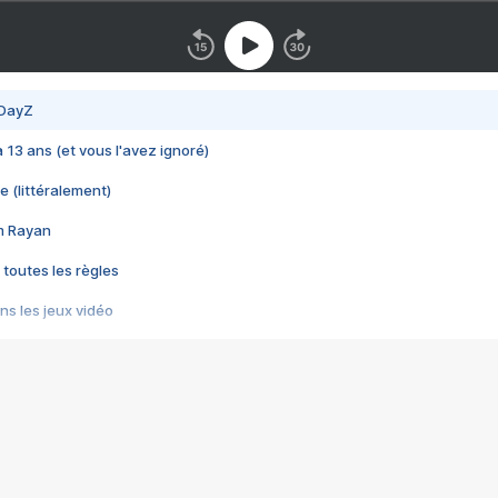
 DayZ
 a 13 ans (et vous l'avez ignoré)
e (littéralement)
im Rayan
 toutes les règles
s les jeux vidéo
us choquant de Rockstar ? - Le scandale BULLY
e plus moche de Steam
du RÊVE tourne au CAUCHEMAR
pendant 8 heures