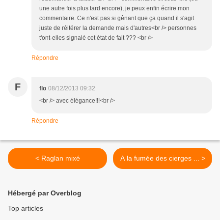
une autre fois plus tard encore), je peux enfin écrire mon
commentaire. Ce n'est pas si gênant que ça quand il s'agit
juste de réitérer la demande mais d'autres<br /> personnes
t'ont-elles signalé cet état de fait ??? <br />
Répondre
F
flo
08/12/2013 09:32
<br /> avec élégance!!!<br />
Répondre
< Raglan mixé
A la fumée des cierges ... >
Hébergé par Overblog
Top articles